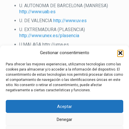
U. AUTONOMA DE BARCELONA (MANRESA)
http://www.uab.es
U. DE VALENCIA
http://www.uv.es
U. EXTREMADURA (PLASENCIA)
http://www.unex.es/plasencia
U.MALAGA http://uma.es
Gestionar consentimiento
Privadas
Para ofrecer las mejores experiencias, utilizamos tecnologías como las
U. SAN PABLO CEU MADRID
http://www.ceu.es
cookies para almacenar y/o acceder a la información del dispositivo. El
U. ALFONSO X EL SABIO
http://www.uax.es
consentimiento de estas tecnologías nos permitirá procesar datos como
el comportamiento de navegación o las identificaciones únicas en este
U. MIGUEL HERNANDEZ ALICANTE
sitio. No consentir o retirar el consentimiento, puede afectar
http://www.dsp.umh.es
negativamente a ciertas características y funciones.
U. EUROPEA DE MADRID
http://www.uem.es
Aceptar
U. DE VALENCIA SAN VICENTE MARTIR
http://www.ucv.es
Denegar
aviso legal
·
política de privacidad
·
política de