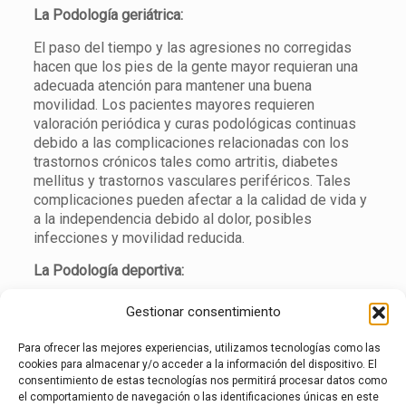
La Podología geriátrica:
El paso del tiempo y las agresiones no corregidas
hacen que los pies de la gente mayor requieran una
adecuada atención para mantener una buena
movilidad. Los pacientes mayores requieren
valoración periódica y curas podológicas continuas
debido a las complicaciones relacionadas con los
trastornos crónicos tales como artritis, diabetes
mellitus y trastornos vasculares periféricos. Tales
complicaciones pueden afectar a la calidad de vida y
a la independencia debido al dolor, posibles
infecciones y movilidad reducida.
La Podología deportiva:
Los Podólogos utilizan una variedad de
Gestionar consentimiento
procedimientos para prevenir y/o tratar lesiones a
los atletas y aficionados, y para ayudar a optimizar el
Para ofrecer las mejores experiencias, utilizamos tecnologías como las
ejercicio mientras se minimizan las lesiones.
cookies para almacenar y/o acceder a la información del dispositivo. El
consentimiento de estas tecnologías nos permitirá procesar datos como
La Podología Física:
el comportamiento de navegación o las identificaciones únicas en este