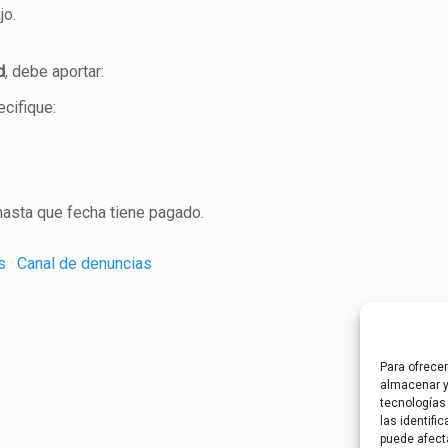
jo.
d
, debe aportar:
cifique:
 hasta que fecha tiene pagado.
es
·
Canal de denuncias
Para ofrece
almacenar y
tecnologías
las identifi
puede afect