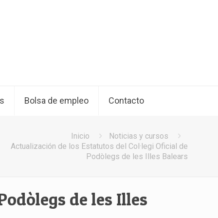
os
Bolsa de empleo
Contacto
Inicio
Noticias y cursos
Actualización de los Estatutos del Col·legi Oficial de
Podòlegs de les Illes Balears
Podòlegs de les Illes