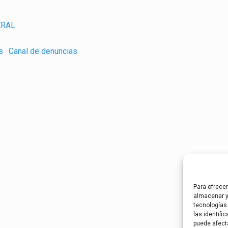
ERAL
es
·
Canal de denuncias
Para ofrece
almacenar y
tecnologías
las identifi
puede afect