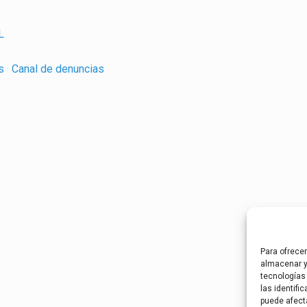
L
es
·
Canal de denuncias
Para ofrece
almacenar y
tecnologías
las identifi
puede afect