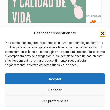
Desde ABEA tenemos el placer de invitarles a las I
Gestionar consentimiento
JORNADAS SOBRE LA ENFERMEDAD DE ANDRADE
Y CALIDAD DE VIDA que tendrán lugar los próximos
Para ofrecer las mejores experiencias, utilizamos tecnologías como las
días 7 y 8 de Junio 2018 en el Hospital Son Llàtzer.
cookies para almacenar y/o acceder a la información del dispositivo. El
Adjunto podrán encontrar el póster informativo del
consentimiento de estas tecnologías nos permitirá procesar datos como
el comportamiento de navegación o las identificaciones únicas en este
evento y la
programación completa
.
sitio. No consentir o retirar el consentimiento, puede afectar
Os esperamos, quedamos a vuestra disposición para
negativamente a ciertas características y funciones.
cualquier información.
Un cordial saludo.
Atentamente,
Aceptar
Mercedes Isern
Presidenta ABEA
Denegar
aviso legal
·
política de privacidad
·
política de
Ver preferencias
cookies
·
Canal de denuncias