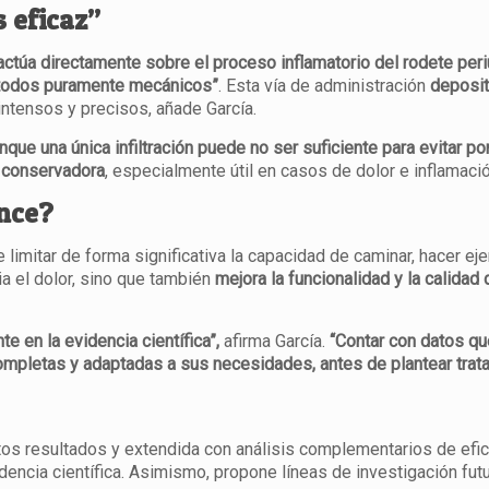
 eficaz”
s actúa directamente sobre el proceso inflamatorio del rodete peri
métodos puramente mecánicos”
. Esta vía de administración
deposit
intensos y precisos, añade García.
nque una única infiltración puede no ser suficiente para evitar po
ca conservadora
, especialmente útil en casos de dolor e inflamac
ance?
imitar de forma significativa la capacidad de caminar, hacer eje
via el dolor, sino que también
mejora la funcionalidad y la calidad
e en la evidencia científica”,
afirma García.
“Contar con datos que
ompletas y adaptadas a sus necesidades, antes de plantear trat
s resultados y extendida con análisis complementarios de eficac
dencia científica. Asimismo, propone líneas de investigación fut