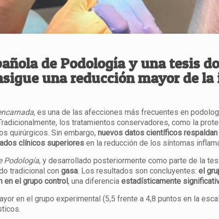
spañola de Podología y una tesis d
onsigue una reducción mayor de la 
encarnada
, es una de las afecciones más frecuentes en podologí
radicionalmente, los tratamientos conservadores, como la protecc
tos quirúrgicos. Sin embargo,
nuevos datos científicos respalda
ltados clínicos superiores
en la reducción de los síntomas inflama
e Podología
, y desarrollado posteriormente como parte de la te
o tradicional con
gasa
. Los resultados son concluyentes:
el gru
 en el grupo control
, una diferencia
estadísticamente significativ
or en el grupo experimental (5,5 frente a 4,8 puntos en la escal
sticos.