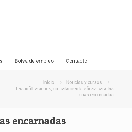
os
Bolsa de empleo
Contacto
Inicio
Noticias y cursos
Las infiltraciones, un tratamiento eficaz para las
uñas encarnadas
uñas encarnadas