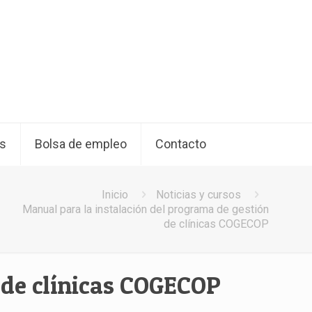
os
Bolsa de empleo
Contacto
Inicio
Noticias y cursos
Manual para la instalación del programa de gestión
de clínicas COGECOP
 de clínicas COGECOP