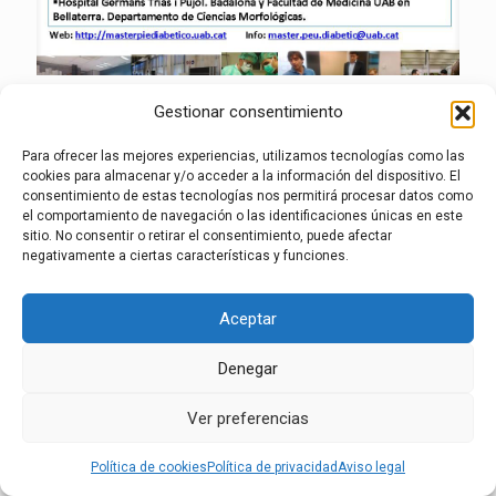
Gestionar consentimiento
aviso legal
·
política de privacidad
·
política de
cookies
·
Canal de denuncias
Para ofrecer las mejores experiencias, utilizamos tecnologías como las
cookies para almacenar y/o acceder a la información del dispositivo. El
consentimiento de estas tecnologías nos permitirá procesar datos como
el comportamiento de navegación o las identificaciones únicas en este
sitio. No consentir o retirar el consentimiento, puede afectar
negativamente a ciertas características y funciones.
Aceptar
Denegar
Ver preferencias
Política de cookies
Política de privacidad
Aviso legal