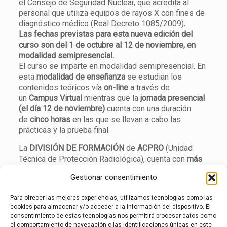
el Consejo de Seguridad Nuclear, que acredita al
personal que utiliza equipos de rayos X con fines de
diagnóstico médico (Real Decreto 1085/2009)
.
Las fechas previstas para esta nueva edición del
curso son del 1 de octubre al 12 de noviembre, en
modalidad semipresencial.
El curso se imparte en modalidad semipresencial. En
esta
modalidad de enseñanza
se estudian los
contenidos teóricos vía
on-line
a través de
un
Campus Virtual
mientras que la
jornada presencial
(el día 12 de noviembre)
cuenta con una duración
de
cinco horas
en las que se llevan a cabo las
prácticas y la prueba final.
La
DIVISIÓN DE FORMACIÓN
de
ACPRO
(Unidad
Técnica de Protección Radiológica), cuenta con
más
de 25 años de experiencia
impartiendo cursos de
Gestionar consentimiento
Protección Radiológica en todos los campos de
aplicación de la misma. Esta educación,
precisa y de
Para ofrecer las mejores experiencias, utilizamos tecnologías como las
calidad
, constituye un instrumento fundamental para
cookies para almacenar y/o acceder a la información del dispositivo. El
alcanzar los principales objetivos perseguidos por la
consentimiento de estas tecnologías nos permitirá procesar datos como
Protección Radiológica.
el comportamiento de navegación o las identificaciones únicas en este