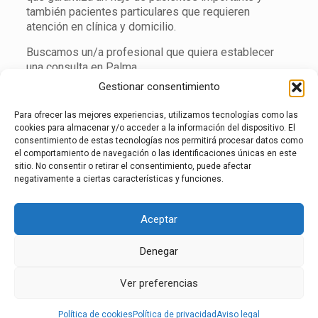
también pacientes particulares que requieren
atención en clínica y domicilio.
Buscamos un/a profesional que quiera establecer
una consulta en Palma.
Gestionar consentimiento
Nombre de la empresa:
Clínica Humana
Para ofrecer las mejores experiencias, utilizamos tecnologías como las
Razón social:
Clínica Humana S.L.
cookies para almacenar y/o acceder a la información del dispositivo. El
consentimiento de estas tecnologías nos permitirá procesar datos como
Dirección:
C/ Anselm Turmeda 8, 07010 Palma
Ver en
el comportamiento de navegación o las identificaciones únicas en este
Google Maps
sitio. No consentir o retirar el consentimiento, puede afectar
negativamente a ciertas características y funciones.
Persona de contacto:
María José Tomás
Email de contacto:
mj.tomas@humanahc.com
Aceptar
Teléfono:
971 217 179
Denegar
aviso legal
·
política de privacidad
·
política de
Ver preferencias
cookies
·
Canal de denuncias
Política de cookies
Política de privacidad
Aviso legal