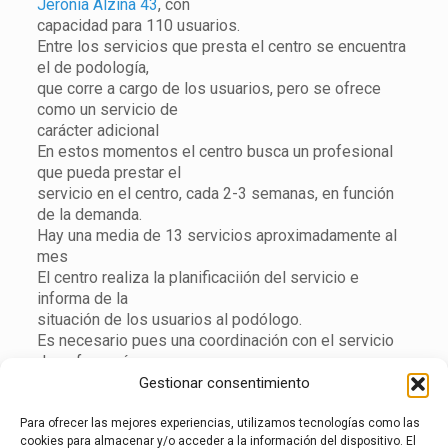
Jerònia Alzina 43
, con
capacidad para 110 usuarios.
Entre los servicios que presta el centro se encuentra
el de podología,
que corre a cargo de los usuarios, pero se ofrece
como un servicio de
carácter adicional
En estos momentos el centro busca un profesional
que pueda prestar el
servicio en el centro, cada 2-3 semanas, en función
de la demanda.
Hay una media de 13 servicios aproximadamente al
mes
El centro realiza la planificaciión del servicio e
informa de la
situación de los usuarios al podólogo.
Es necesario pues una coordinación con el servicio
de enfermería para
una valoración previa.
Gestionar consentimiento
El centro aporta una sala con agua, luz y lo necesario
para prestar el
Para ofrecer las mejores experiencias, utilizamos tecnologías como las
cookies para almacenar y/o acceder a la información del dispositivo. El
servicio con la privacidad necesaria. El podólogo