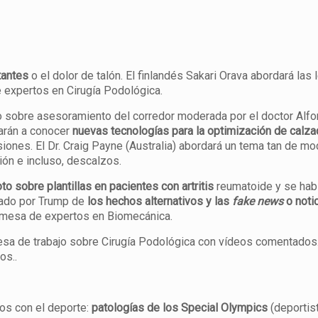
tantes
o el dolor de talón. El finlandés Sakari Orava abordará las
e expertos en Cirugía Podológica.
o sobre asesoramiento del corredor moderada por el doctor Alf
arán a conocer
nuevas tecnologías para la
optimización de calza
lesiones. El Dr. Craig Payne (Australia) abordará un tema tan de 
ión e incluso, descalzos.
oto sobre plantillas en pacientes con artritis
reumatoide y se habla
izado por Trump de
los hechos alternativos y las
fake news
o notic
a mesa de expertos en Biomecánica.
 mesa de trabajo sobre Cirugía Podológica con vídeos comentados
os..
dos con el deporte:
patologías de los Special Olympics
(deportist