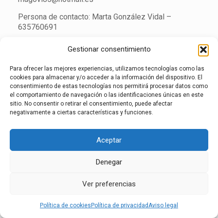
Persona de contacto: Marta González Vidal –
635760691
Gestionar consentimiento
aviso legal
·
política de privacidad
·
política de
cookies
·
Canal de denuncias
Para ofrecer las mejores experiencias, utilizamos tecnologías como las
cookies para almacenar y/o acceder a la información del dispositivo. El
consentimiento de estas tecnologías nos permitirá procesar datos como
el comportamiento de navegación o las identificaciones únicas en este
sitio. No consentir o retirar el consentimiento, puede afectar
negativamente a ciertas características y funciones.
Aceptar
Denegar
Ver preferencias
Política de cookies
Política de privacidad
Aviso legal