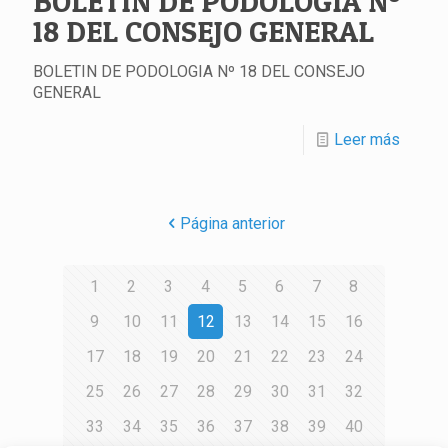
BOLETIN DE PODOLOGIA Nº
18 DEL CONSEJO GENERAL
BOLETIN DE PODOLOGIA Nº 18 DEL CONSEJO
GENERAL
Leer más
Página anterior
1
2
3
4
5
6
7
8
9
10
11
12
13
14
15
16
17
18
19
20
21
22
23
24
25
26
27
28
29
30
31
32
33
34
35
36
37
38
39
40