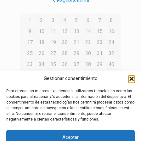
Página anterior
1
2
3
4
5
6
7
8
9
10
11
12
13
14
15
16
17
18
19
20
21
22
23
24
25
26
27
28
29
30
31
32
33
34
35
36
37
38
39
40
41
42
43
44
45
46
47
48
Gestionar consentimiento
49
50
51
52
53
54
55
56
Para ofrecer las mejores experiencias, utilizamos tecnologías como las
cookies para almacenar y/o acceder a la información del dispositivo. El
57
58
59
60
61
62
63
64
consentimiento de estas tecnologías nos permitirá procesar datos como
65
66
67
68
69
70
71
72
el comportamiento de navegación o las identificaciones únicas en este
sitio. No consentir o retirar el consentimiento, puede afectar
73
74
75
76
77
78
79
80
negativamente a ciertas características y funciones.
81
Aceptar