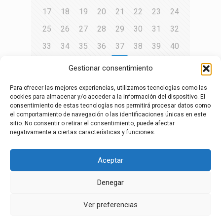
17
18
19
20
21
22
23
24
25
26
27
28
29
30
31
32
33
34
35
36
37
38
39
40
41
42
43
44
45
46
47
48
Gestionar consentimiento
49
50
51
52
53
54
55
56
Para ofrecer las mejores experiencias, utilizamos tecnologías como las
cookies para almacenar y/o acceder a la información del dispositivo. El
57
58
59
60
61
62
63
64
consentimiento de estas tecnologías nos permitirá procesar datos como
65
66
67
68
69
70
71
72
el comportamiento de navegación o las identificaciones únicas en este
sitio. No consentir o retirar el consentimiento, puede afectar
73
74
75
76
77
78
79
80
negativamente a ciertas características y funciones.
81
Aceptar
Página siguiente
Denegar
aviso legal
·
política de privacidad
·
política de
Ver preferencias
cookies
·
Canal de denuncias