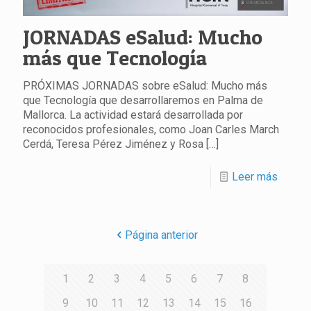
JORNADAS eSalud: Mucho
más que Tecnología
PRÓXIMAS JORNADAS sobre eSalud: Mucho más
que Tecnología que desarrollaremos en Palma de
Mallorca. La actividad estará desarrollada por
reconocidos profesionales, como Joan Carles March
Cerdá, Teresa Pérez Jiménez y Rosa
[…]
Leer más
Página anterior
1
2
3
4
5
6
7
8
9
10
11
12
13
14
15
16