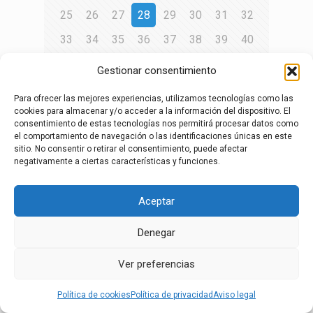
25
26
27
28
29
30
31
32
33
34
35
36
37
38
39
40
41
42
43
44
45
46
47
48
Gestionar consentimiento
49
50
51
52
53
54
55
56
Para ofrecer las mejores experiencias, utilizamos tecnologías como las
57
58
59
60
61
62
63
64
cookies para almacenar y/o acceder a la información del dispositivo. El
consentimiento de estas tecnologías nos permitirá procesar datos como
65
66
67
68
69
70
71
72
el comportamiento de navegación o las identificaciones únicas en este
sitio. No consentir o retirar el consentimiento, puede afectar
73
74
75
76
77
78
79
80
negativamente a ciertas características y funciones.
81
Aceptar
Página siguiente
Denegar
aviso legal
·
política de privacidad
·
política de
Ver preferencias
cookies
·
Canal de denuncias
Política de cookies
Política de privacidad
Aviso legal