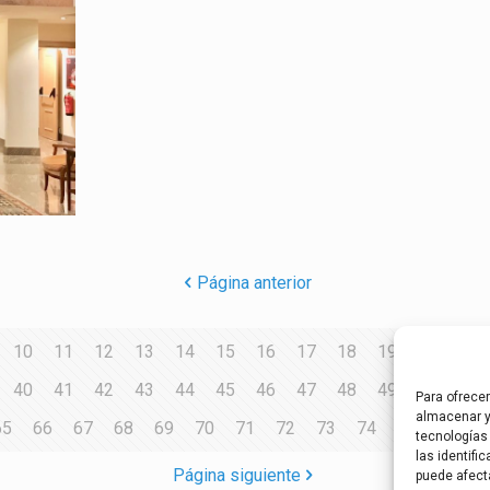
Página anterior
10
11
12
13
14
15
16
17
18
19
20
21
40
41
42
43
44
45
46
47
48
49
50
51
Para ofrece
almacenar y
65
66
67
68
69
70
71
72
73
74
75
76
7
tecnologías
las identifi
Página siguiente
puede afect