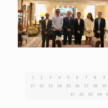
1
2
3
4
5
6
7
8
9
31
32
33
34
35
36
37
38
39
61
62
63
64