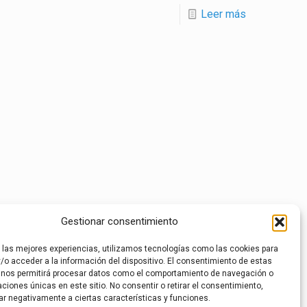
Leer más
22
23
24
25
26
27
28
29
30
Gestionar consentimiento
52
53
54
55
56
57
58
59
60
r las mejores experiencias, utilizamos tecnologías como las cookies para
/o acceder a la información del dispositivo. El consentimiento de estas
7
78
79
80
81
 nos permitirá procesar datos como el comportamiento de navegación o
caciones únicas en este sitio. No consentir o retirar el consentimiento,
ar negativamente a ciertas características y funciones.