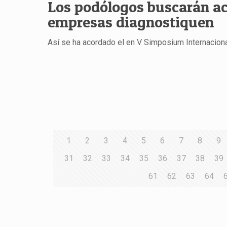
Los podólogos buscarán ac
empresas diagnostiquen
Así se ha acordado el en V Simposium Internacion
1
2
3
4
5
6
7
8
9
31
32
33
34
35
36
37
38
39
61
62
63
64