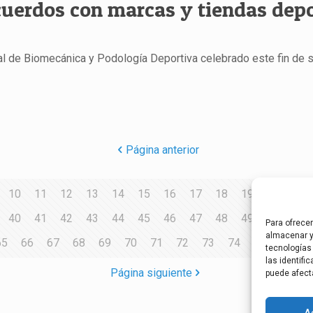
uerdos con marcas y tiendas depor
al de Biomecánica y Podología Deportiva celebrado este fin de
Página anterior
10
11
12
13
14
15
16
17
18
19
20
21
40
41
42
43
44
45
46
47
48
49
50
51
Para ofrece
almacenar y
65
66
67
68
69
70
71
72
73
74
75
76
7
tecnologías
las identifi
Página siguiente
puede afect
A