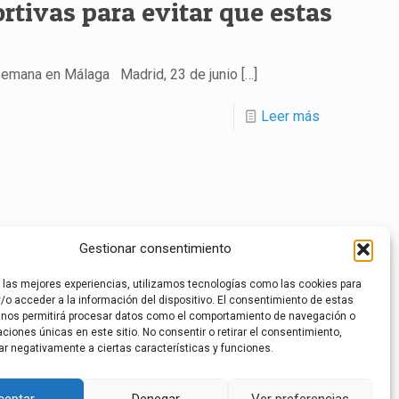
tivas para evitar que estas
 semana en Málaga Madrid, 23 de junio
[…]
Leer más
22
23
24
25
26
27
28
29
30
Gestionar consentimiento
52
53
54
55
56
57
58
59
60
r las mejores experiencias, utilizamos tecnologías como las cookies para
/o acceder a la información del dispositivo. El consentimiento de estas
7
78
79
80
81
 nos permitirá procesar datos como el comportamiento de navegación o
caciones únicas en este sitio. No consentir o retirar el consentimiento,
ar negativamente a ciertas características y funciones.
ceptar
Denegar
Ver preferencias