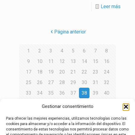
Leer más
Página anterior
1
2
3
4
5
6
7
8
9
10
11
12
13
14
15
16
17
18
19
20
21
22
23
24
25
26
27
28
29
30
31
32
33
34
35
36
37
38
39
40
41
42
43
44
45
46
47
48
Gestionar consentimiento
49
50
51
52
53
54
55
56
Para ofrecer las mejores experiencias, utilizamos tecnologías como las
57
58
59
60
61
62
63
64
cookies para almacenar y/o acceder a la información del dispositivo. El
consentimiento de estas tecnologías nos permitirá procesar datos como
el comportamiento de navegación o las identificaciones únicas en este