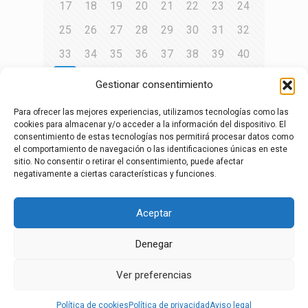
17
18
19
20
21
22
23
24
25
26
27
28
29
30
31
32
33
34
35
36
37
38
39
40
41
42
43
44
45
46
47
48
Gestionar consentimiento
49
50
51
52
53
54
55
56
Para ofrecer las mejores experiencias, utilizamos tecnologías como las
57
58
59
60
61
62
63
64
cookies para almacenar y/o acceder a la información del dispositivo. El
consentimiento de estas tecnologías nos permitirá procesar datos como
65
66
67
68
69
70
71
72
el comportamiento de navegación o las identificaciones únicas en este
sitio. No consentir o retirar el consentimiento, puede afectar
73
74
75
76
77
78
79
80
negativamente a ciertas características y funciones.
81
Aceptar
Página siguiente
Denegar
aviso legal
·
política de privacidad
·
política de
Ver preferencias
cookies
·
Canal de denuncias
Política de cookies
Política de privacidad
Aviso legal